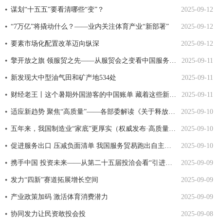
谋划“十五五”要看清哪些“变”？
2025-09-12
“7万亿”将撬动什么？——业内关注体育产业“新部署”
2025-09-12
要素市场化配置改革迈向纵深
2025-09-12
擎开放之旗 领服贸之先——从服贸会之变看中国服务业开放新标杆
2025-09-11
新发现大中型油气田和矿产地534处
2025-09-11
财经老王丨这个暑期外国游客的中国账单 藏着这些新变化
2025-09-11
适应新趋势 聚焦“高质量”——各部委解读《关于释放体育消费潜力进一步推进体育产业高质量发展的意见》
2025-09-10
五年来，我国制造业“家底”更厚实（权威发布·高质量完成“十四五”规划）
2025-09-10
促进服务出口 压减负面清单 我国服务贸易跑出自主开放“加速度”
2025-09-10
携手中国 投资未来——从第二十五届投洽会看“引进来”“走出去”新气象
2025-09-09
发力“四新”赛道拓展增长空间
2025-09-09
产业政策加码 激活体育消费潜力
2025-09-09
协同发力让民资敢投会投
2025-09-08